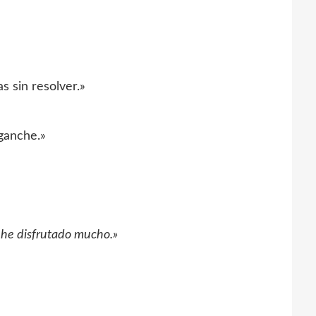
s sin resolver.»
ganche.»
e he disfrutado mucho.»