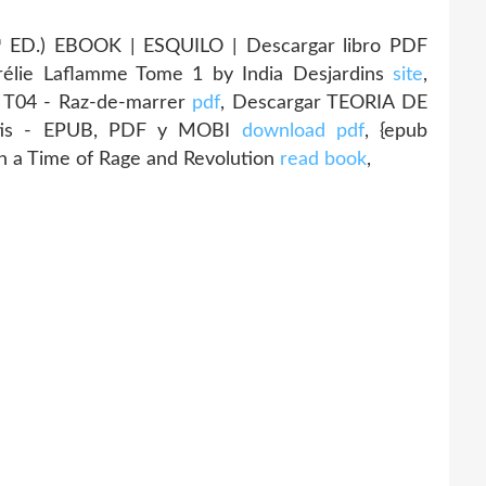
 ED.) EBOOK | ESQUILO | Descargar libro PDF
urélie Laflamme Tome 1 by India Desjardins
site
,
 T04 - Raz-de-marrer
pdf
, Descargar TEORIA DE
tis - EPUB, PDF y MOBI
download pdf
, {epub
in a Time of Rage and Revolution
read book
,