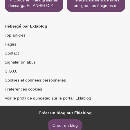
< Libros en línea gratis sin
Téléchargement de livres
descarga EL ANHELO Y SU
en ligne Les énigmes de
AMANTE 9788412008135
Sherlock Holmes MOBI par
MOBI (Literatura española)
Tim Dedopulos (Litterature
de PEDRO ROJO MULA
Francaise) >
Hébergé par Eklablog
Top articles
Pages
Contact
Signaler un abus
C.G.U.
Cookies et données personnelles
Préférences cookies
Voir le profil de qungeted sur le portail Eklablog
Créer un blog sur Eklablog
Créer un blog