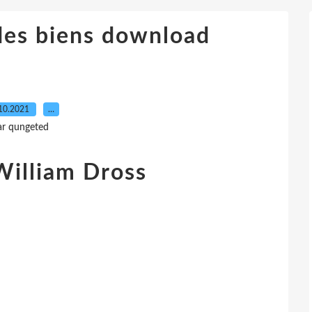
 des biens download
10.2021
…
ar qungeted
William Dross