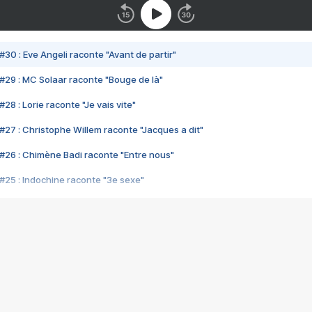
#30 : Eve Angeli raconte "Avant de partir"
#29 : MC Solaar raconte "Bouge de là"
28 : Lorie raconte "Je vais vite"
#27 : Christophe Willem raconte "Jacques a dit"
#26 : Chimène Badi raconte "Entre nous"
#25 : Indochine raconte "3e sexe"
#24 : Zaho raconte "C'est chelou"
#23 : Patrick Bruel raconte "Au café des délices"
#22 : Kyo raconte "Le chemin"
#21 : Nolwenn Leroy raconte "Cassé"
#20 : Patrick Hernandez raconte "Born to be alive"