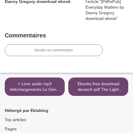
Danny Gregory download ebook
Commentaires
Ajouter un commentaire
< Livre audio mp3
Ebooks free download
téléchargements Le Génie
deutsch pdf The Light
dans vos gènes - Médecine
Brigade (English literature)
épigénétique et nouvelle
by Kameron Hurley iBook
biologie de l'intention
ePub CHM 9781481447966
Hébergé par Eklablog
9782703309727
>
Top articles
Pages