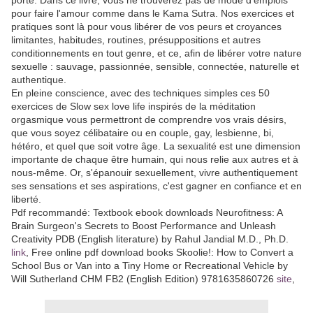
pour faire l'amour comme dans le Kama Sutra. Nos exercices et
pratiques sont là pour vous libérer de vos peurs et croyances
limitantes, habitudes, routines, présuppositions et autres
conditionnements en tout genre, et ce, afin de libérer votre nature
sexuelle : sauvage, passionnée, sensible, connectée, naturelle et
authentique.
En pleine conscience, avec des techniques simples ces 50
exercices de Slow sex love life inspirés de la méditation
orgasmique vous permettront de comprendre vos vrais désirs,
que vous soyez célibataire ou en couple, gay, lesbienne, bi,
hétéro, et quel que soit votre âge. La sexualité est une dimension
importante de chaque être humain, qui nous relie aux autres et à
nous-même. Or, s'épanouir sexuellement, vivre authentiquement
ses sensations et ses aspirations, c'est gagner en confiance et en
liberté.
Pdf recommandé: Textbook ebook downloads Neurofitness: A
Brain Surgeon's Secrets to Boost Performance and Unleash
Creativity PDB (English literature) by Rahul Jandial M.D., Ph.D.
link
, Free online pdf download books Skoolie!: How to Convert a
School Bus or Van into a Tiny Home or Recreational Vehicle by
Will Sutherland CHM FB2 (English Edition) 9781635860726
site
,