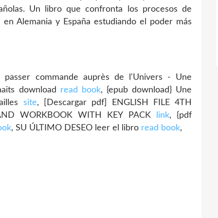
pañolas. Un libro que confronta los procesos de
n en Alemania y España estudiando el poder más
 passer commande auprès de l'Univers - Une
haits download
read book
, {epub download} Une
ailles
site
, [Descargar pdf] ENGLISH FILE 4TH
K AND WORKBOOK WITH KEY PACK
link
, {pdf
ook
, SU ÚLTIMO DESEO leer el libro
read book
,