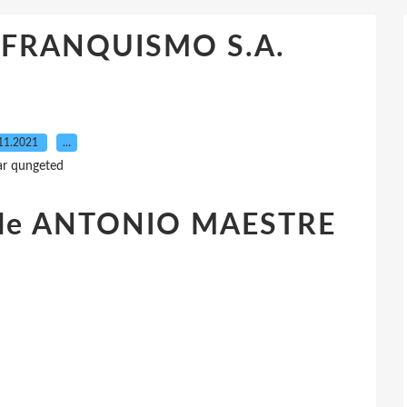
f] FRANQUISMO S.A.
11.2021
…
ar qungeted
de ANTONIO MAESTRE