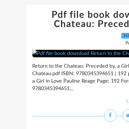
Pdf file book do
Chateau: Precede
14.
P
Return to the Chateau: Preceded by, a Girl
Chateau.pdf ISBN: 9780345394651 | 192 p
a Girl in Love Pauline Reage Page: 192 For
9780345394651...
L