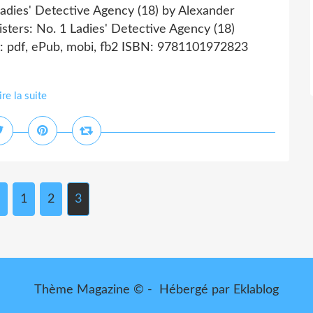
adies' Detective Agency (18) by Alexander
ters: No. 1 Ladies' Detective Agency (18)
: pdf, ePub, mobi, fb2 ISBN: 9781101972823
ire la suite
1
2
3
Thème Magazine © - Hébergé par
Eklablog