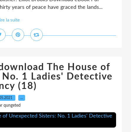
rty years of peace have graced the lands...
ire la suite
 download The House of
 No. 1 Ladies' Detective
ncy (18)
05.2021
…
ar qungeted