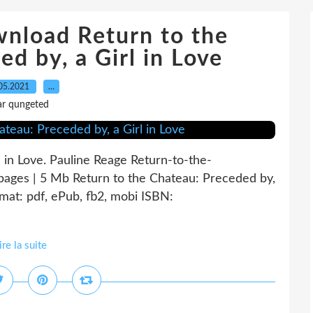
wnload Return to the
d by, a Girl in Love
05.2021
…
ar qungeted
 in Love. Pauline Reage Return-to-the-
ages | 5 Mb Return to the Chateau: Preceded by,
mat: pdf, ePub, fb2, mobi ISBN:
ire la suite