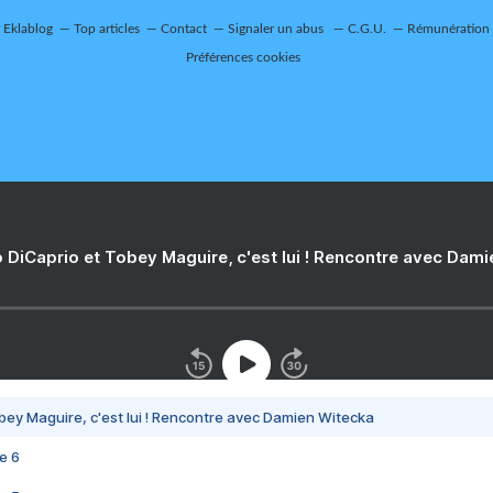
r Eklablog
Top articles
Contact
Signaler un abus
C.G.U.
Rémunération e
Préférences cookies
 DiCaprio et Tobey Maguire, c'est lui ! Rencontre avec Dam
bey Maguire, c'est lui ! Rencontre avec Damien Witecka
e 6