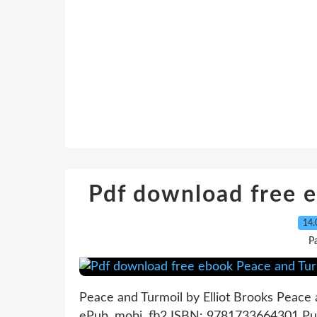
Pdf download free 
14.
P
Peace and Turmoil by Elliot Brooks Peace 
ePub, mobi, fb2 ISBN: 9781733664301 Pub