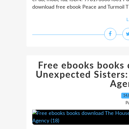
download free ebook Peace and Turmoil Thi
L
Free ebooks books
Unexpected Sisters:
Age
14.
P