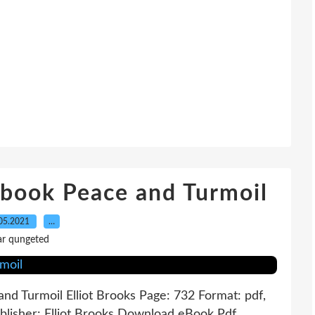
ebook Peace and Turmoil
05.2021
…
ar qungeted
and Turmoil Elliot Brooks Page: 732 Format: pdf,
lisher: Elliot Brooks Download eBook Pdf